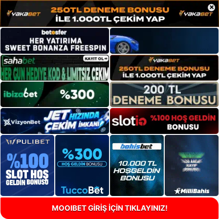
×
MOOIBET GİRİŞ İÇİN TIKLAYINIZ!