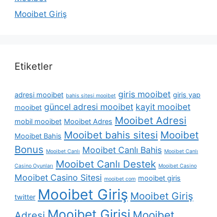
Mooibet Giriş
Etiketler
giris mooibet
adresi mooibet
giris yap
bahis sitesi mooibet
güncel adresi mooibet
kayit mooibet
mooibet
Mooibet Adresi
mobil mooibet
Mooibet Adres
Mooibet bahis sitesi
Mooibet
Mooibet Bahis
Bonus
Mooibet Canlı Bahis
Mooibet Canlı
Mooibet Canlı
Mooibet Canlı Destek
Casino Oyunları
Mooibet Casino
Mooibet Casino Sitesi
mooibet giris
mooibet com
Mooibet Giriş
Mooibet Giriş
twitter
Mooibet Girişi
Mooibet
Adresi