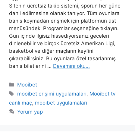
Sitenin ücretsiz takip sistemi, sporun her güne
dahil edilmesine olanak tanıyor. Tüm oyunlara
bahis koymadan erişmek için platformun üst
menüsündeki Programlar seçeneğine tıklayın.
Gün içinde ilgisiz hissediyorsanız geceleri
dinlenebilir ve birçok ücretsiz Amerikan Ligi,
basketbol ve diğer maçların keyfini
çıkarabilirsiniz. Bu oyunlara özel tasarlanmış
bahis biletlerini …
Devamını oku…
Kategoriler
Mooibet
Etiketler
mooibet erişimi uygulamaları
,
Mooibet tv
canlı maç
,
mooibet uygulamaları
Yorum yap