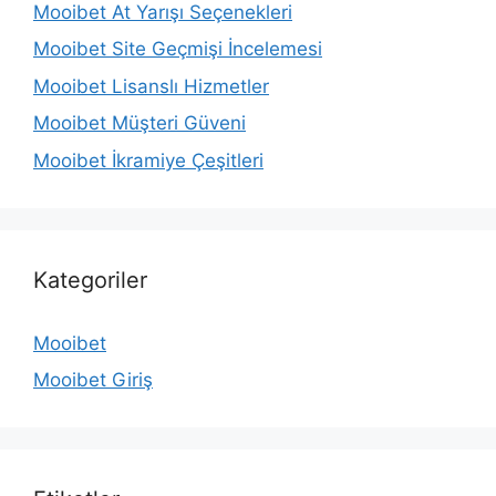
Mooibet At Yarışı Seçenekleri
Mooibet Site Geçmişi İncelemesi
Mooibet Lisanslı Hizmetler
Mooibet Müşteri Güveni
Mooibet İkramiye Çeşitleri
Kategoriler
Mooibet
Mooibet Giriş