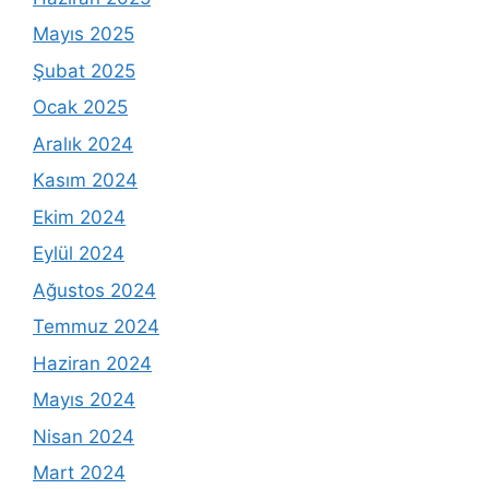
Mayıs 2025
Şubat 2025
Ocak 2025
Aralık 2024
Kasım 2024
Ekim 2024
Eylül 2024
Ağustos 2024
Temmuz 2024
Haziran 2024
Mayıs 2024
Nisan 2024
Mart 2024