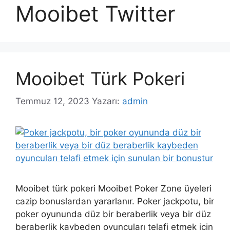
Mooibet Twitter
Mooibet Türk Pokeri
Temmuz 12, 2023
Yazarı:
admin
Mooibet türk pokeri Mooibet Poker Zone üyeleri
cazip bonuslardan yararlanır. Poker jackpotu, bir
poker oyununda düz bir beraberlik veya bir düz
beraberlik kaybeden oyuncuları telafi etmek için