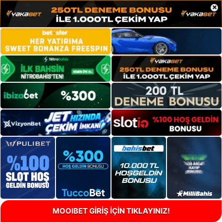
×
MOOIBET GİRİŞ İÇİN TIKLAYINIZ!