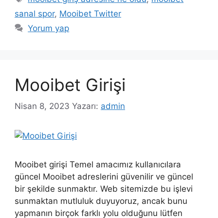
sanal spor
,
Mooibet Twitter
Yorum yap
Mooibet Girişi
Nisan 8, 2023
Yazarı:
admin
Mooibet girişi Temel amacımız kullanıcılara
güncel Mooibet adreslerini güvenilir ve güncel
bir şekilde sunmaktır. Web sitemizde bu işlevi
sunmaktan mutluluk duyuyoruz, ancak bunu
yapmanın birçok farklı yolu olduğunu lütfen