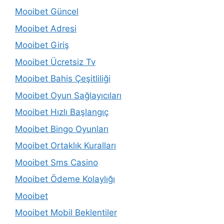
Mooibet Güncel
Mooibet Adresi
Mooibet Giriş
Mooibet Ücretsiz Tv
Mooibet Bahis Çeşitliliği
Mooibet Oyun Sağlayıcıları
Mooibet Hızlı Başlangıç
Mooibet Bingo Oyunları
Mooibet Ortaklık Kuralları
Mooibet Sms Casino
Mooibet Ödeme Kolaylığı
Mooibet
Mooibet Mobil Beklentiler