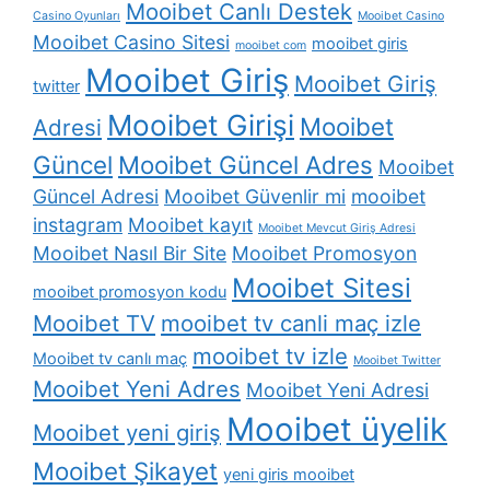
Mooibet Canlı Destek
Casino Oyunları
Mooibet Casino
Mooibet Casino Sitesi
mooibet giris
mooibet com
Mooibet Giriş
Mooibet Giriş
twitter
Mooibet Girişi
Mooibet
Adresi
Güncel
Mooibet Güncel Adres
Mooibet
Güncel Adresi
Mooibet Güvenlir mi
mooibet
instagram
Mooibet kayıt
Mooibet Mevcut Giriş Adresi
Mooibet Nasıl Bir Site
Mooibet Promosyon
Mooibet Sitesi
mooibet promosyon kodu
Mooibet TV
mooibet tv canli maç izle
mooibet tv izle
Mooibet tv canlı maç
Mooibet Twitter
Mooibet Yeni Adres
Mooibet Yeni Adresi
Mooibet üyelik
Mooibet yeni giriş
Mooibet Şikayet
yeni giris mooibet