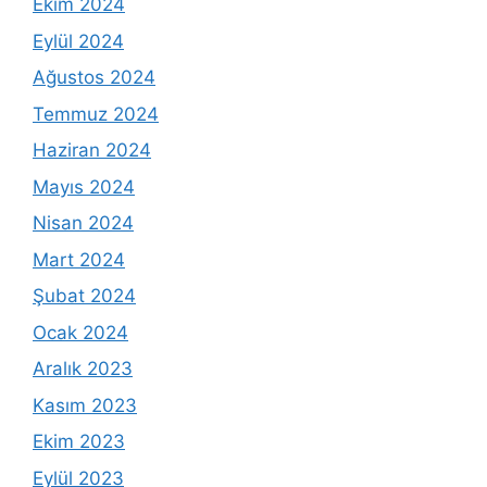
Ekim 2024
Eylül 2024
Ağustos 2024
Temmuz 2024
Haziran 2024
Mayıs 2024
Nisan 2024
Mart 2024
Şubat 2024
Ocak 2024
Aralık 2023
Kasım 2023
Ekim 2023
Eylül 2023