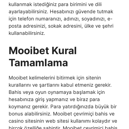
kullanmak istediğiniz para birimini ve dili
ayarlayabilirsiniz. Hesabınızı güvende tutmak
için telefon numaranızı, adınızı, soyadınızı, e-
posta adresinizi, sokak adresini, ülke ve şehri
kullanabilirsiniz.
Mooibet Kural
Tamamlama
Mooibet kelimelerini bitirmek için sitenin
kurallarını ve şartlarını kabul etmeniz gerekir.
Bahis veya oyun oynamaya başlamak için
hesabınıza giriş yapmanız ve biraz para
koymanız gerekir. Para yatırdığınızda büyük bir
bonus alabilirsiniz. Mooibet çevrimiçi bahis ve
casino sitesinin web sitesi kullanımı kolaydır ve
birçok özelliğe sahiptir. Mooibet çevrimiçi bahis