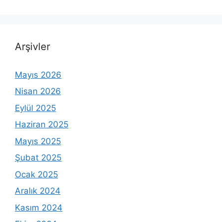
Arşivler
Mayıs 2026
Nisan 2026
Eylül 2025
Haziran 2025
Mayıs 2025
Şubat 2025
Ocak 2025
Aralık 2024
Kasım 2024