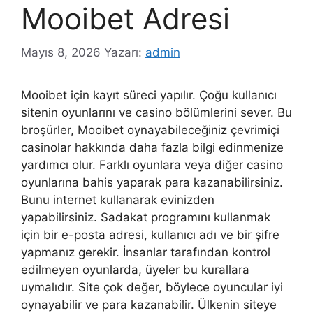
Mooibet Adresi
Mayıs 8, 2026
Yazarı:
admin
Mooibet için kayıt süreci yapılır. Çoğu kullanıcı
sitenin oyunlarını ve casino bölümlerini sever. Bu
broşürler, Mooibet oynayabileceğiniz çevrimiçi
casinolar hakkında daha fazla bilgi edinmenize
yardımcı olur. Farklı oyunlara veya diğer casino
oyunlarına bahis yaparak para kazanabilirsiniz.
Bunu internet kullanarak evinizden
yapabilirsiniz. Sadakat programını kullanmak
için bir e-posta adresi, kullanıcı adı ve bir şifre
yapmanız gerekir. İnsanlar tarafından kontrol
edilmeyen oyunlarda, üyeler bu kurallara
uymalıdır. Site çok değer, böylece oyuncular iyi
oynayabilir ve para kazanabilir. Ülkenin siteye