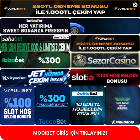
×
MOOIBET GİRİŞ İÇİN TIKLAYINIZ!