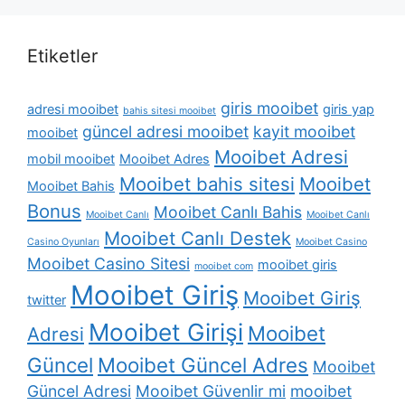
Etiketler
giris mooibet
adresi mooibet
giris yap
bahis sitesi mooibet
güncel adresi mooibet
kayit mooibet
mooibet
Mooibet Adresi
mobil mooibet
Mooibet Adres
Mooibet bahis sitesi
Mooibet
Mooibet Bahis
Bonus
Mooibet Canlı Bahis
Mooibet Canlı
Mooibet Canlı
Mooibet Canlı Destek
Casino Oyunları
Mooibet Casino
Mooibet Casino Sitesi
mooibet giris
mooibet com
Mooibet Giriş
Mooibet Giriş
twitter
Mooibet Girişi
Mooibet
Adresi
Güncel
Mooibet Güncel Adres
Mooibet
Güncel Adresi
Mooibet Güvenlir mi
mooibet