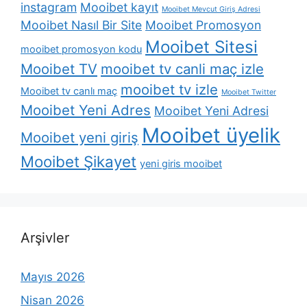
instagram
Mooibet kayıt
Mooibet Mevcut Giriş Adresi
Mooibet Nasıl Bir Site
Mooibet Promosyon
Mooibet Sitesi
mooibet promosyon kodu
Mooibet TV
mooibet tv canli maç izle
mooibet tv izle
Mooibet tv canlı maç
Mooibet Twitter
Mooibet Yeni Adres
Mooibet Yeni Adresi
Mooibet üyelik
Mooibet yeni giriş
Mooibet Şikayet
yeni giris mooibet
Arşivler
Mayıs 2026
Nisan 2026