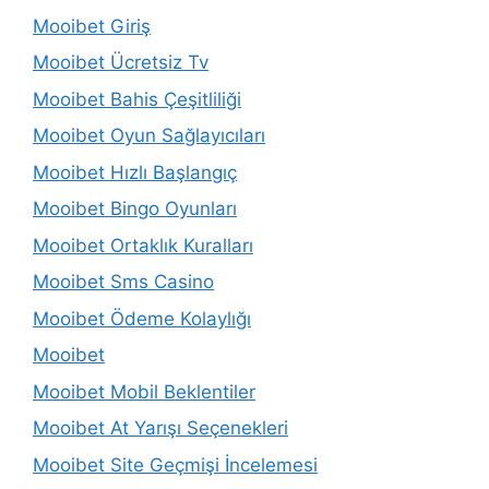
Mooibet Giriş
Mooibet Ücretsiz Tv
Mooibet Bahis Çeşitliliği
Mooibet Oyun Sağlayıcıları
Mooibet Hızlı Başlangıç
Mooibet Bingo Oyunları
Mooibet Ortaklık Kuralları
Mooibet Sms Casino
Mooibet Ödeme Kolaylığı
Mooibet
Mooibet Mobil Beklentiler
Mooibet At Yarışı Seçenekleri
Mooibet Site Geçmişi İncelemesi