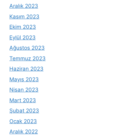
Aralık 2023
Kasım 2023
Ekim 2023
Eylül 2023
Ağustos 2023
Temmuz 2023
Haziran 2023
Mayıs 2023
Nisan 2023
Mart 2023
Şubat 2023
Ocak 2023
Aralık 2022