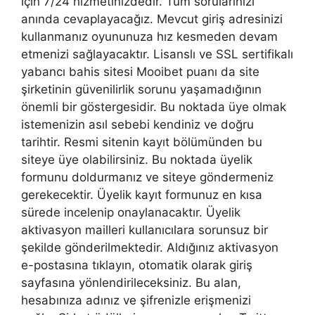
için 7/24 hizmetinizdedir. Tüm sorularınızı
anında cevaplayacağız. Mevcut giriş adresinizi
kullanmanız oyununuza hız kesmeden devam
etmenizi sağlayacaktır. Lisanslı ve SSL sertifikalı
yabancı bahis sitesi Mooibet puanı da site
şirketinin güvenilirlik sorunu yaşamadığının
önemli bir göstergesidir. Bu noktada üye olmak
istemenizin asıl sebebi kendiniz ve doğru
tarihtir. Resmi sitenin kayıt bölümünden bu
siteye üye olabilirsiniz. Bu noktada üyelik
formunu doldurmanız ve siteye göndermeniz
gerekecektir. Üyelik kayıt formunuz en kısa
sürede incelenip onaylanacaktır. Üyelik
aktivasyon mailleri kullanıcılara sorunsuz bir
şekilde gönderilmektedir. Aldığınız aktivasyon
e-postasına tıklayın, otomatik olarak giriş
sayfasına yönlendirileceksiniz. Bu alan,
hesabınıza adınız ve şifrenizle erişmenizi