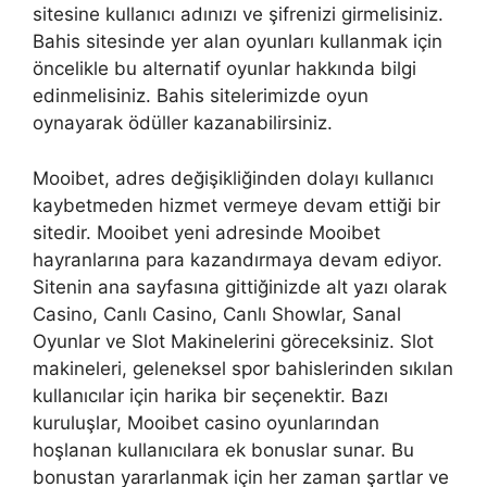
sitesine kullanıcı adınızı ve şifrenizi girmelisiniz.
Bahis sitesinde yer alan oyunları kullanmak için
öncelikle bu alternatif oyunlar hakkında bilgi
edinmelisiniz. Bahis sitelerimizde oyun
oynayarak ödüller kazanabilirsiniz.
Mooibet, adres değişikliğinden dolayı kullanıcı
kaybetmeden hizmet vermeye devam ettiği bir
sitedir. Mooibet yeni adresinde Mooibet
hayranlarına para kazandırmaya devam ediyor.
Sitenin ana sayfasına gittiğinizde alt yazı olarak
Casino, Canlı Casino, Canlı Showlar, Sanal
Oyunlar ve Slot Makinelerini göreceksiniz. Slot
makineleri, geleneksel spor bahislerinden sıkılan
kullanıcılar için harika bir seçenektir. Bazı
kuruluşlar, Mooibet casino oyunlarından
hoşlanan kullanıcılara ek bonuslar sunar. Bu
bonustan yararlanmak için her zaman şartlar ve