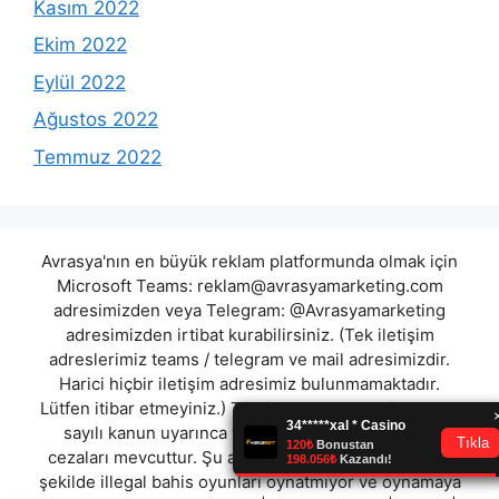
Kasım 2022
Ekim 2022
Eylül 2022
Ağustos 2022
Temmuz 2022
Avrasya'nın en büyük reklam platformunda olmak için
Microsoft Teams:
reklam@avrasyamarketing.com
adresimizden veya Telegram: @Avrasyamarketing
adresimizden irtibat kurabilirsiniz. (Tek iletişim
adreslerimiz teams / telegram ve mail adresimizdir.
Harici hiçbir iletişim adresimiz bulunmamaktadır.
Lütfen itibar etmeyiniz.) Türkiye yasalarına göre 7258
sayılı kanun uyarınca yasa dışı bahis oynamanın
cezaları mevcuttur. Şu an bulunduğunuz site hiç bir
şekilde illegal bahis oyunları oynatmıyor ve oynamaya