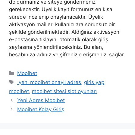
doldurmanız ve siteye göndermeniz
gerekecektir. Üyelik kayıt formunuz en kısa
sürede incelenip onaylanacaktır. Üyelik
aktivasyon mailleri kullanıcılara sorunsuz bir
şekilde gönderilmektedir. Aldığınız aktivasyon
e-postasına tıklayın, otomatik olarak giriş
sayfasına yönlendirileceksiniz. Bu alan,
hesabınıza adınız ve şifrenizle erişmenizi sağlar.
Kategoriler
Mooibet
Etiketler
yeni mooibet onaylı adres
,
giris yap
mooibet
,
mooibet sitesi slot oyunları
Yazı
Yeni Adres Mooibet
dolaşımı
Mooibet Kolay Giriş