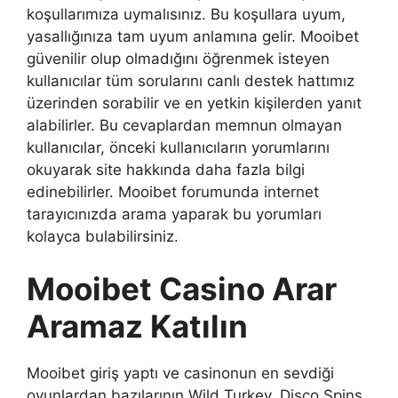
koşullarımıza uymalısınız. Bu koşullara uyum,
yasallığınıza tam uyum anlamına gelir. Mooibet
güvenilir olup olmadığını öğrenmek isteyen
kullanıcılar tüm sorularını canlı destek hattımız
üzerinden sorabilir ve en yetkin kişilerden yanıt
alabilirler. Bu cevaplardan memnun olmayan
kullanıcılar, önceki kullanıcıların yorumlarını
okuyarak site hakkında daha fazla bilgi
edinebilirler. Mooibet forumunda internet
tarayıcınızda arama yaparak bu yorumları
kolayca bulabilirsiniz.
Mooibet Casino Arar
Aramaz Katılın
Mooibet giriş yaptı ve casinonun en sevdiği
oyunlardan bazılarının Wild Turkey, Disco Spins,