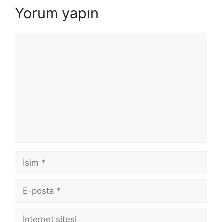
Yorum yapın
Yorum
İsim
E-
posta
İnternet