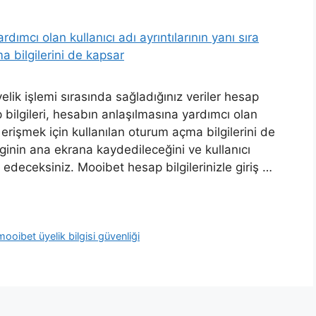
elik işlemi sırasında sağladığınız veriler hesap
 bilgileri, hesabın anlaşılmasına yardımcı olan
a erişmek için kullanılan oturum açma bilgilerini de
 bilginin ana ekrana kaydedileceğini ve kullanıcı
rk edeceksiniz. Mooibet hesap bilgilerinizle giriş …
mooibet üyelik bilgisi güvenliği