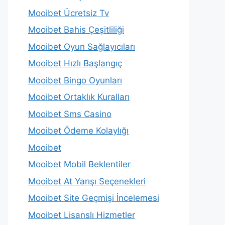
Mooibet Ücretsiz Tv
Mooibet Bahis Çeşitliliği
Mooibet Oyun Sağlayıcıları
Mooibet Hızlı Başlangıç
Mooibet Bingo Oyunları
Mooibet Ortaklık Kuralları
Mooibet Sms Casino
Mooibet Ödeme Kolaylığı
Mooibet
Mooibet Mobil Beklentiler
Mooibet At Yarışı Seçenekleri
Mooibet Site Geçmişi İncelemesi
Mooibet Lisanslı Hizmetler