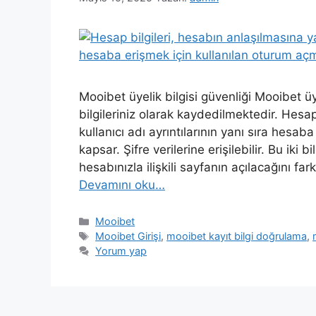
Mooibet üyelik bilgisi güvenliği Mooibet üy
bilgileriniz olarak kaydedilmektedir. Hesap
kullanıcı adı ayrıntılarının yanı sıra hesab
kapsar. Şifre verilerine erişilebilir. Bu iki
hesabınızla ilişkili sayfanın açılacağını fa
Devamını oku…
Kategoriler
Mooibet
Etiketler
Mooibet Girişi
,
mooibet kayıt bilgi doğrulama
,
Yorum yap