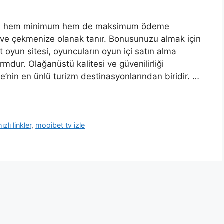
bahis, hem minimum hem de maksimum ödeme
a ve çekmenize olanak tanır. Bonusunuzu almak için
 oyun sitesi, oyuncuların oyun içi satın alma
ormdur. Olağanüstü kalitesi ve güvenilirliği
e’nin en ünlü turizm destinasyonlarından biridir. …
zlı linkler
,
mooibet tv izle