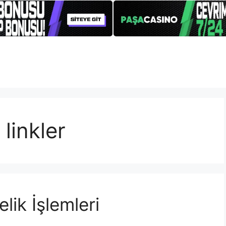
linkler
lik İşlemleri