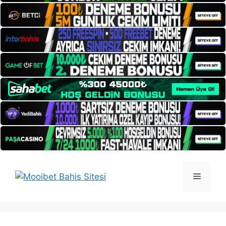
İçeriğe
atla
Menü