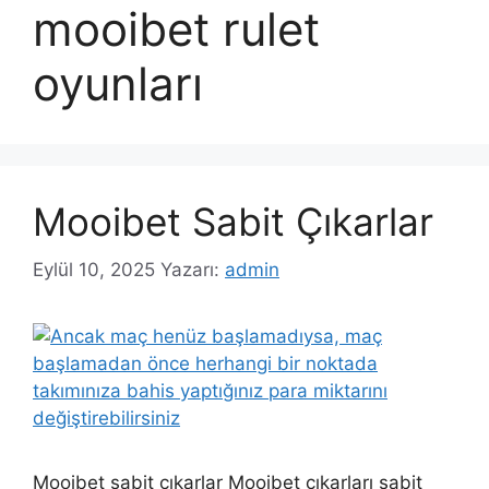
mooibet rulet
oyunları
Mooibet Sabit Çıkarlar
Eylül 10, 2025
Yazarı:
admin
Mooibet sabit çıkarlar Mooibet çıkarları sabit