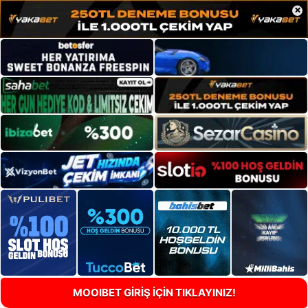
×
MOOIBET GİRİŞ İÇİN TIKLAYINIZ!