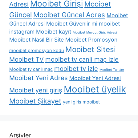
Mooibet Girişi
Mooibet
Adresi
Güncel
Mooibet Güncel Adres
Mooibet
Güncel Adresi
Mooibet Güvenlir mi
mooibet
instagram
Mooibet kayıt
Mooibet Mevcut Giriş Adresi
Mooibet Nasıl Bir Site
Mooibet Promosyon
Mooibet Sitesi
mooibet promosyon kodu
Mooibet TV
mooibet tv canli maç izle
mooibet tv izle
Mooibet tv canlı maç
Mooibet Twitter
Mooibet Yeni Adres
Mooibet Yeni Adresi
Mooibet üyelik
Mooibet yeni giriş
Mooibet Şikayet
yeni giris mooibet
Arşivler