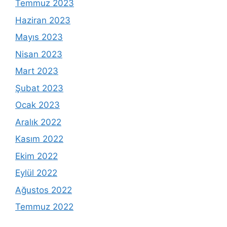
Temmuz 2023
Haziran 2023
Mayıs 2023
Nisan 2023
Mart 2023
Şubat 2023
Ocak 2023
Aralık 2022
Kasım 2022
Ekim 2022
Eylül 2022
Ağustos 2022
Temmuz 2022