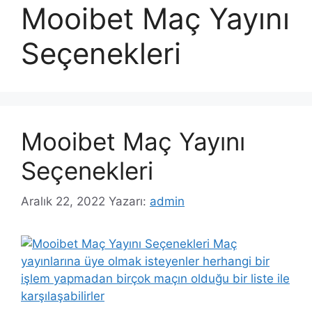
Mooibet Maç Yayını
Seçenekleri
Mooibet Maç Yayını
Seçenekleri
Aralık 22, 2022
Yazarı:
admin