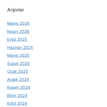
Arşivler
Mayıs 2026
Nisan 2026
Eylül 2025
Haziran 2025
Mayıs 2025
Şubat 2025
Ocak 2025
Aralık 2024
Kasım 2024
Ekim 2024
Eylül 2024