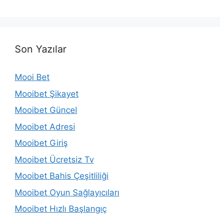
Son Yazılar
Mooi Bet
Mooibet Şikayet
Mooibet Güncel
Mooibet Adresi
Mooibet Giriş
Mooibet Ücretsiz Tv
Mooibet Bahis Çeşitliliği
Mooibet Oyun Sağlayıcıları
Mooibet Hızlı Başlangıç