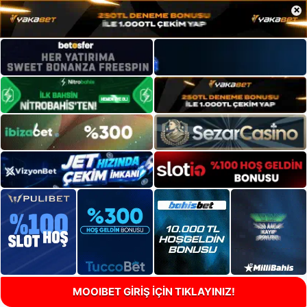
×
MOOIBET GİRİŞ İÇİN TIKLAYINIZ!