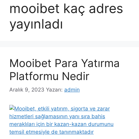
mooibet kaç adres
yayınladı
Mooibet Para Yatırma
Platformu Nedir
Aralık 9, 2023
Yazarı:
admin