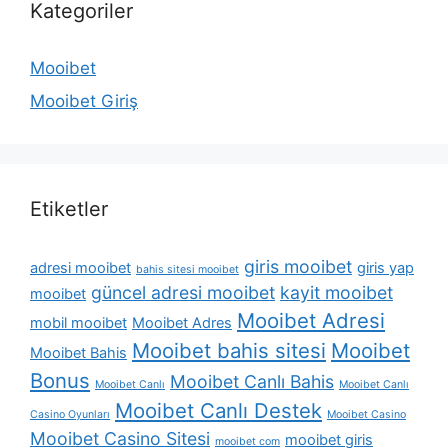
Kategoriler
Mooibet
Mooibet Giriş
Etiketler
giris mooibet
adresi mooibet
giris yap
bahis sitesi mooibet
güncel adresi mooibet
kayit mooibet
mooibet
Mooibet Adresi
mobil mooibet
Mooibet Adres
Mooibet bahis sitesi
Mooibet
Mooibet Bahis
Bonus
Mooibet Canlı Bahis
Mooibet Canlı
Mooibet Canlı
Mooibet Canlı Destek
Casino Oyunları
Mooibet Casino
Mooibet Casino Sitesi
mooibet giris
mooibet com