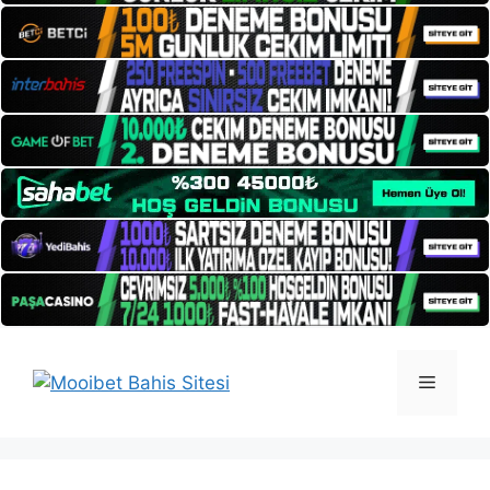
İçeriğe
atla
Menü