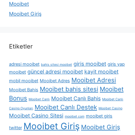
Mooibet
Mooibet Giriş
Etiketler
giris mooibet
adresi mooibet
giris yap
bahis sitesi mooibet
güncel adresi mooibet
kayit mooibet
mooibet
Mooibet Adresi
mobil mooibet
Mooibet Adres
Mooibet bahis sitesi
Mooibet
Mooibet Bahis
Bonus
Mooibet Canlı Bahis
Mooibet Canlı
Mooibet Canlı
Mooibet Canlı Destek
Casino Oyunları
Mooibet Casino
Mooibet Casino Sitesi
mooibet giris
mooibet com
Mooibet Giriş
Mooibet Giriş
twitter