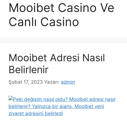
Mooibet Casino Ve
Canlı Casino
Mooibet Adresi Nasıl
Belirlenir
Şubat 17, 2023
Yazarı:
admin