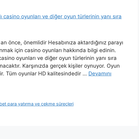
n önce, önemlidir Hesabınıza aktardığınız parayı
mak için casino oyunları hakkında bilgi edinin.
casino oyunları ve diğer oyun türlerinin yanı sıra
nacaktır. Karşınızda gerçek kişiler oynuyor. Oyun
ldir. Tüm oyunlar HD kalitesindedir …
Devamını
et para yatırma ve çekme süreçleri