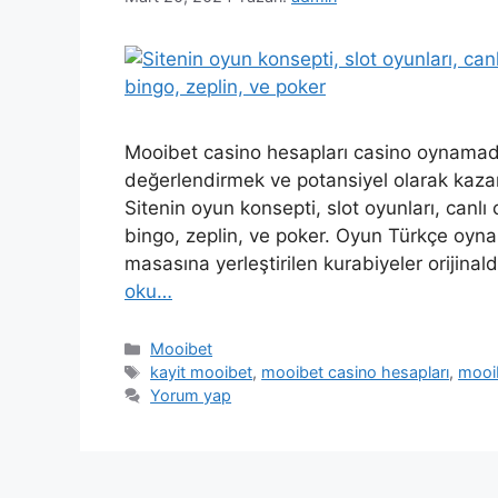
Mooibet casino hesapları casino oynamada
değerlendirmek ve potansiyel olarak kazan
Sitenin oyun konsepti, slot oyunları, canlı 
bingo, zeplin, ve poker. Oyun Türkçe oyna
masasına yerleştirilen kurabiyeler orijina
oku…
Kategoriler
Mooibet
Etiketler
kayit mooibet
,
mooibet casino hesapları
,
mooib
Yorum yap