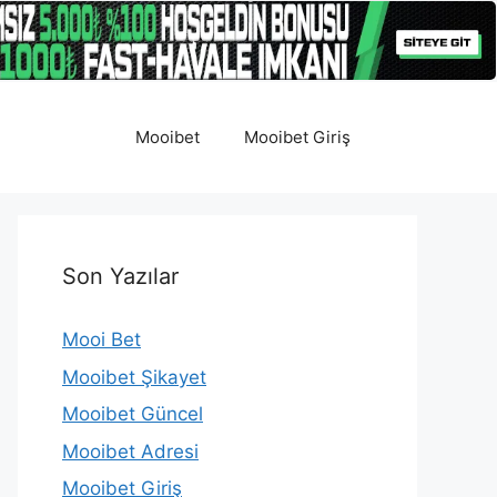
Mooibet
Mooibet Giriş
Son Yazılar
Mooi Bet
Mooibet Şikayet
Mooibet Güncel
Mooibet Adresi
Mooibet Giriş