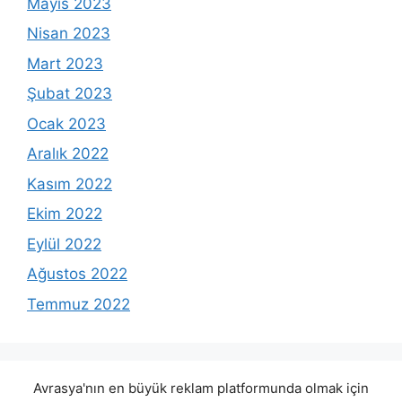
Mayıs 2023
Nisan 2023
Mart 2023
Şubat 2023
Ocak 2023
Aralık 2022
Kasım 2022
Ekim 2022
Eylül 2022
Ağustos 2022
Temmuz 2022
Avrasya'nın en büyük reklam platformunda olmak için