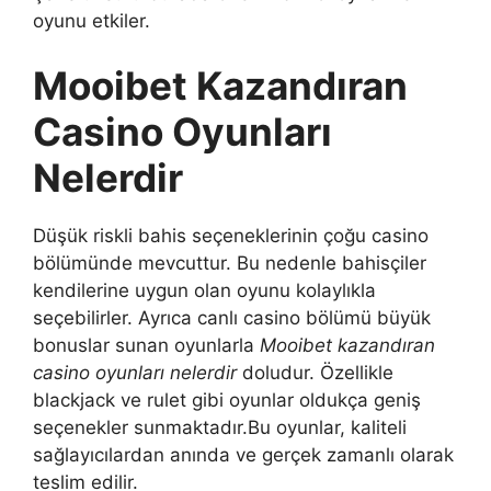
oyunu etkiler.
Mooibet Kazandıran
Casino Oyunları
Nelerdir
Düşük riskli bahis seçeneklerinin çoğu casino
bölümünde mevcuttur. Bu nedenle bahisçiler
kendilerine uygun olan oyunu kolaylıkla
seçebilirler. Ayrıca canlı casino bölümü büyük
bonuslar sunan oyunlarla
Mooibet kazandıran
casino oyunları nelerdir
doludur. Özellikle
blackjack ve rulet gibi oyunlar oldukça geniş
seçenekler sunmaktadır.Bu oyunlar, kaliteli
sağlayıcılardan anında ve gerçek zamanlı olarak
teslim edilir.