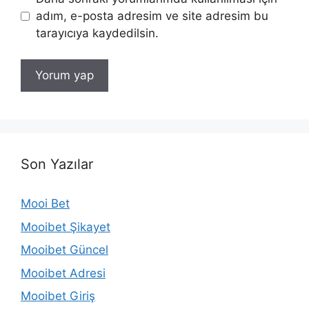
adım, e-posta adresim ve site adresim bu
tarayıcıya kaydedilsin.
Son Yazılar
Mooi Bet
Mooibet Şikayet
Mooibet Güncel
Mooibet Adresi
Mooibet Giriş