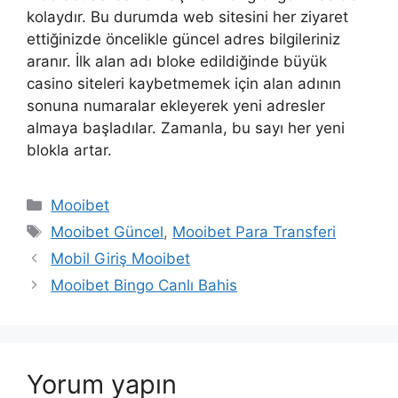
kolaydır. Bu durumda web sitesini her ziyaret
ettiğinizde öncelikle güncel adres bilgileriniz
aranır. İlk alan adı bloke edildiğinde büyük
casino siteleri kaybetmemek için alan adının
sonuna numaralar ekleyerek yeni adresler
almaya başladılar. Zamanla, bu sayı her yeni
blokla artar.
Kategoriler
Mooibet
Etiketler
Mooibet Güncel
,
Mooibet Para Transferi
Yazı
Mobil Giriş Mooibet
dolaşımı
Mooibet Bingo Canlı Bahis
Yorum yapın