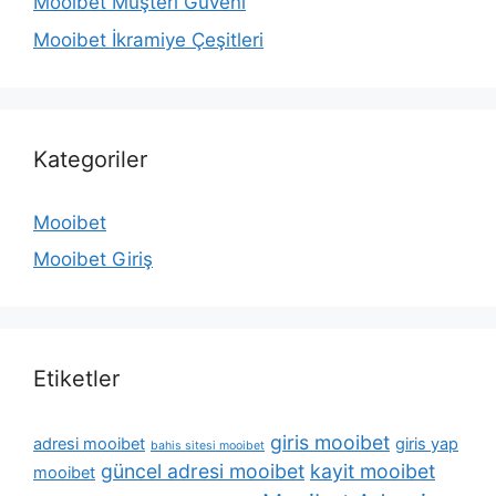
Mooibet Müşteri Güveni
Mooibet İkramiye Çeşitleri
Kategoriler
Mooibet
Mooibet Giriş
Etiketler
giris mooibet
adresi mooibet
giris yap
bahis sitesi mooibet
güncel adresi mooibet
kayit mooibet
mooibet