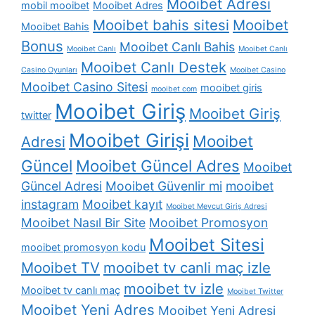
Mooibet Adresi
mobil mooibet
Mooibet Adres
Mooibet bahis sitesi
Mooibet
Mooibet Bahis
Bonus
Mooibet Canlı Bahis
Mooibet Canlı
Mooibet Canlı
Mooibet Canlı Destek
Casino Oyunları
Mooibet Casino
Mooibet Casino Sitesi
mooibet giris
mooibet com
Mooibet Giriş
Mooibet Giriş
twitter
Mooibet Girişi
Mooibet
Adresi
Güncel
Mooibet Güncel Adres
Mooibet
Güncel Adresi
Mooibet Güvenlir mi
mooibet
instagram
Mooibet kayıt
Mooibet Mevcut Giriş Adresi
Mooibet Nasıl Bir Site
Mooibet Promosyon
Mooibet Sitesi
mooibet promosyon kodu
Mooibet TV
mooibet tv canli maç izle
mooibet tv izle
Mooibet tv canlı maç
Mooibet Twitter
Mooibet Yeni Adres
Mooibet Yeni Adresi