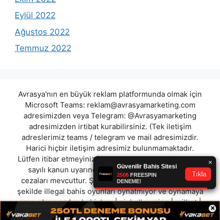
Eylül 2022
Ağustos 2022
Temmuz 2022
Avrasya'nın en büyük reklam platformunda olmak için
Microsoft Teams:
reklam@avrasyamarketing.com
adresimizden veya Telegram: @Avrasyamarketing
adresimizden irtibat kurabilirsiniz. (Tek iletişim
adreslerimiz teams / telegram ve mail adresimizdir.
Harici hiçbir iletişim adresimiz bulunmamaktadır.
Lütfen itibar etmeyiniz.) Türkiye yasalarına göre 7258
sayılı kanun uyarınca yasa dışı bahis oynamanın
cezaları mevcuttur. Şu an bulunduğunuz site hiç bir
şekilde illegal bahis oyunları oynatmıyor ve oynamaya
aracı olmuyordur.
bahisbey
|
piabellacasino
|
milbet
|
×
betlogi
|
casiwoon
|
underoverbet
|
savoybetting
|
qbet