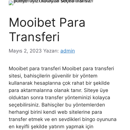
Mooibet Para
Transferi
Mayıs 2, 2023
Yazarı:
admin
Mooibet para transferi Mooibet para transferi
sitesi, bahisçilerin güvenilir bir yöntem
kullanarak hesaplarına çok rahat bir şekilde
para aktarmalarına olanak tanır. Siteye üye
olduktan sonra transfer yönteminizi kolayca
seçebilirsiniz. Bahisçiler bu yöntemlerden
herhangi birini kendi web sitelerine para
transfer etmek ve en sevdikleri bingo oyununa
en keyifli şekilde yatırım yapmak için