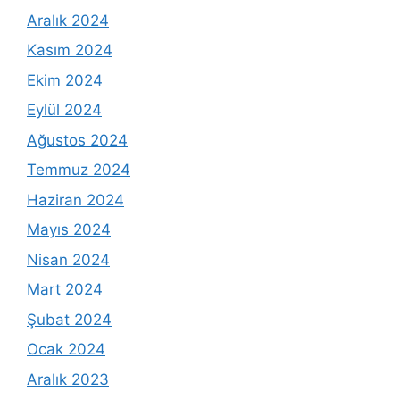
Aralık 2024
Kasım 2024
Ekim 2024
Eylül 2024
Ağustos 2024
Temmuz 2024
Haziran 2024
Mayıs 2024
Nisan 2024
Mart 2024
Şubat 2024
Ocak 2024
Aralık 2023