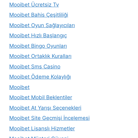
Mooibet Ücretsiz Tv
Mooibet Bahis Çeşitliliği
Mooibet Oyun Sağlayıcıları
Mooibet Hızlı Başlangıç
Mooibet Bingo Oyunları
Mooibet Ortaklık Kuralları
Mooibet Sms Casino
Mooibet Ödeme Kolaylığı
Mooibet
Mooibet Mobil Beklentiler
Mooibet At Yarışı Seçenekleri
Mooibet Site Geçmişi İncelemesi
Mooibet Lisanslı Hizmetler