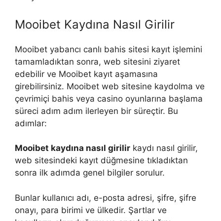
Mooibet Kaydına Nasıl Girilir
Mooibet yabancı canlı bahis sitesi kayıt işlemini
tamamladıktan sonra, web sitesini ziyaret
edebilir ve Mooibet kayıt aşamasına
girebilirsiniz. Mooibet web sitesine kaydolma ve
çevrimiçi bahis veya casino oyunlarına başlama
süreci adım adım ilerleyen bir süreçtir. Bu
adımlar:
Mooibet kaydına nasıl girilir
kaydı nasıl girilir,
web sitesindeki kayıt düğmesine tıkladıktan
sonra ilk adımda genel bilgiler sorulur.
Bunlar kullanıcı adı, e-posta adresi, şifre, şifre
onayı, para birimi ve ülkedir. Şartlar ve