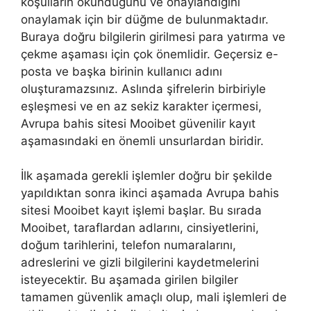
koşulların okunduğunu ve onaylandığını
onaylamak için bir düğme de bulunmaktadır.
Buraya doğru bilgilerin girilmesi para yatırma ve
çekme aşaması için çok önemlidir. Geçersiz e-
posta ve başka birinin kullanıcı adını
oluşturamazsınız. Aslında şifrelerin birbiriyle
eşleşmesi ve en az sekiz karakter içermesi,
Avrupa bahis sitesi Mooibet güvenilir kayıt
aşamasındaki en önemli unsurlardan biridir.
İlk aşamada gerekli işlemler doğru bir şekilde
yapıldıktan sonra ikinci aşamada Avrupa bahis
sitesi Mooibet kayıt işlemi başlar. Bu sırada
Mooibet, taraflardan adlarını, cinsiyetlerini,
doğum tarihlerini, telefon numaralarını,
adreslerini ve gizli bilgilerini kaydetmelerini
isteyecektir. Bu aşamada girilen bilgiler
tamamen güvenlik amaçlı olup, mali işlemleri de