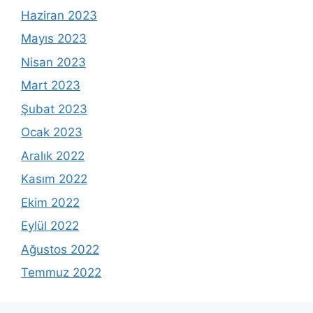
Haziran 2023
Mayıs 2023
Nisan 2023
Mart 2023
Şubat 2023
Ocak 2023
Aralık 2022
Kasım 2022
Ekim 2022
Eylül 2022
Ağustos 2022
Temmuz 2022