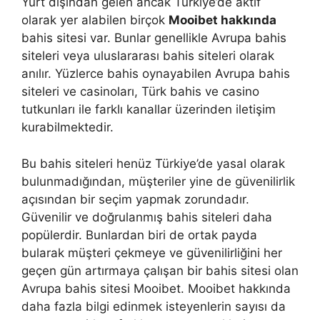
Yurt dışından gelen ancak Türkiye’de aktif
olarak yer alabilen birçok
Mooibet hakkında
bahis sitesi var. Bunlar genellikle Avrupa bahis
siteleri veya uluslararası bahis siteleri olarak
anılır. Yüzlerce bahis oynayabilen Avrupa bahis
siteleri ve casinoları, Türk bahis ve casino
tutkunları ile farklı kanallar üzerinden iletişim
kurabilmektedir.
Bu bahis siteleri henüz Türkiye’de yasal olarak
bulunmadığından, müşteriler yine de güvenilirlik
açısından bir seçim yapmak zorundadır.
Güvenilir ve doğrulanmış bahis siteleri daha
popülerdir. Bunlardan biri de ortak payda
bularak müşteri çekmeye ve güvenilirliğini her
geçen gün artırmaya çalışan bir bahis sitesi olan
Avrupa bahis sitesi Mooibet. Mooibet hakkında
daha fazla bilgi edinmek isteyenlerin sayısı da