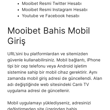
Mooibet Resmi Twitter Hesabı
Mooibet Resmi Instagram Hesabı
Youtube ve Facebook hesabı
Mooibet Bahis Mobil
Giriş
URL’sini bu platformlardan ve sitemizden
güvenle kullanabilirsiniz. Mobil bağlantı, iPhone
tipi bir cep telefonu veya Android işletim
sistemine sahip bir mobil cihaz gerektirir. Aynı
zamanda mobil giriş adresi de güncellendi. Alan
adı değiştiğinde web sitesindeki Canlı TV
uygulama adresi de güncellenir.
Mobil uygulamayı yüklediyseniz, adresinizi
değiştirmeden site üzerinden bahis