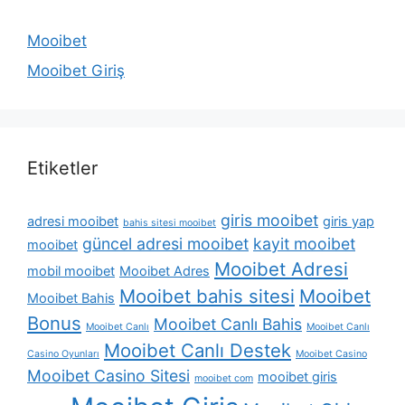
Mooibet
Mooibet Giriş
Etiketler
giris mooibet
adresi mooibet
giris yap
bahis sitesi mooibet
güncel adresi mooibet
kayit mooibet
mooibet
Mooibet Adresi
mobil mooibet
Mooibet Adres
Mooibet bahis sitesi
Mooibet
Mooibet Bahis
Bonus
Mooibet Canlı Bahis
Mooibet Canlı
Mooibet Canlı
Mooibet Canlı Destek
Casino Oyunları
Mooibet Casino
Mooibet Casino Sitesi
mooibet giris
mooibet com