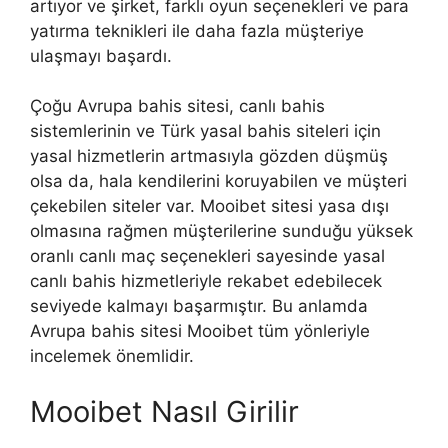
artıyor ve şirket, farklı oyun seçenekleri ve para
yatırma teknikleri ile daha fazla müşteriye
ulaşmayı başardı.
Çoğu Avrupa bahis sitesi, canlı bahis
sistemlerinin ve Türk yasal bahis siteleri için
yasal hizmetlerin artmasıyla gözden düşmüş
olsa da, hala kendilerini koruyabilen ve müşteri
çekebilen siteler var. Mooibet sitesi yasa dışı
olmasına rağmen müşterilerine sunduğu yüksek
oranlı canlı maç seçenekleri sayesinde yasal
canlı bahis hizmetleriyle rekabet edebilecek
seviyede kalmayı başarmıştır. Bu anlamda
Avrupa bahis sitesi Mooibet tüm yönleriyle
incelemek önemlidir.
Mooibet Nasıl Girilir