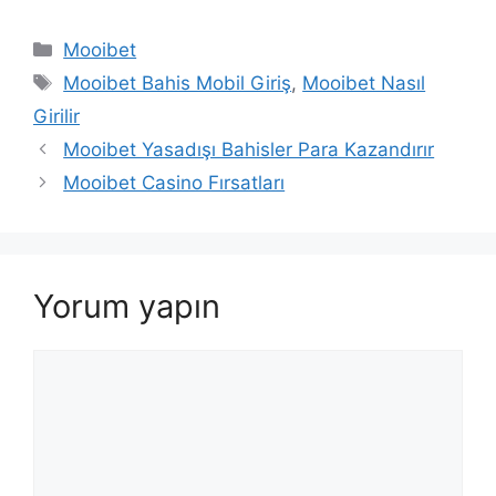
Kategoriler
Mooibet
Etiketler
Mooibet Bahis Mobil Giriş
,
Mooibet Nasıl
Girilir
Yazı
Mooibet Yasadışı Bahisler Para Kazandırır
dolaşımı
Mooibet Casino Fırsatları
Yorum yapın
Yorum