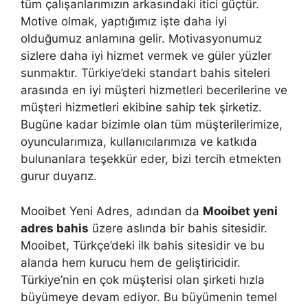
tüm çalışanlarımızın arkasındaki itici güçtür.
Motive olmak, yaptığımız işte daha iyi
olduğumuz anlamına gelir. Motivasyonumuz
sizlere daha iyi hizmet vermek ve güler yüzler
sunmaktır. Türkiye’deki standart bahis siteleri
arasında en iyi müşteri hizmetleri becerilerine ve
müşteri hizmetleri ekibine sahip tek şirketiz.
Bugüne kadar bizimle olan tüm müşterilerimize,
oyuncularımıza, kullanıcılarımıza ve katkıda
bulunanlara teşekkür eder, bizi tercih etmekten
gurur duyarız.
Mooibet Yeni Adres, adından da
Mooibet yeni
adres bahis
üzere aslında bir bahis sitesidir.
Mooibet, Türkçe’deki ilk bahis sitesidir ve bu
alanda hem kurucu hem de geliştiricidir.
Türkiye’nin en çok müşterisi olan şirketi hızla
büyümeye devam ediyor. Bu büyümenin temel