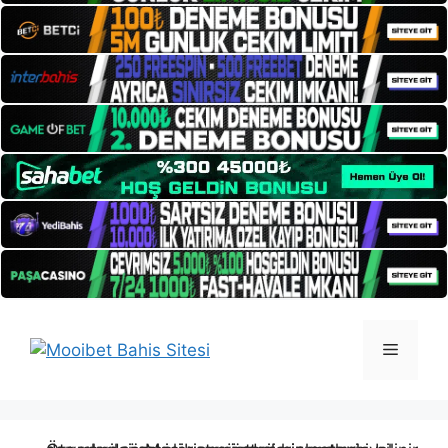
İçeriğe
atla
Menü