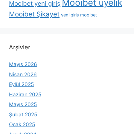
Mooibet üyelik
Mooibet yeni giriş
Mooibet Şikayet
yeni giris mooibet
Arşivler
Mayıs 2026
Nisan 2026
Eylül 2025
Haziran 2025
Mayıs 2025
Şubat 2025
Ocak 2025