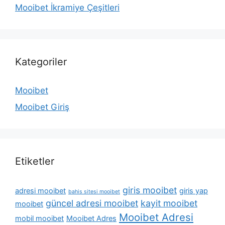
Mooibet İkramiye Çeşitleri
Kategoriler
Mooibet
Mooibet Giriş
Etiketler
giris mooibet
adresi mooibet
giris yap
bahis sitesi mooibet
güncel adresi mooibet
kayit mooibet
mooibet
Mooibet Adresi
mobil mooibet
Mooibet Adres