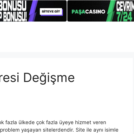
resi Değişme
ok fazla ülkede çok fazla üyeye hizmet veren
problem yaşayan sitelerdendir. Site ile aynı isimle