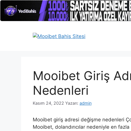
İçeriğe
atla
Mooibet Giriş Ad
Nedenleri
Kasım 24, 2022
Yazarı:
admin
Mooibet giriş adresi değişme nedenleri Ç
Mooibet, dolandırıcılar nedeniyle en fazla 