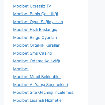
Mooibet Ücretsiz Tv
Mooibet Bahis Çeşitliliği
Mooibet Oyun Sağlayıcıları
Mooibet Hızlı Başlangıç
Mooibet Bingo Oyunları
Mooibet Ortaklık Kuralları
Mooibet Sms Casino
Mooibet Ödeme Kolaylığı
Mooibet
Mooibet Mobil Beklentiler
Mooibet At Yarışı Seçenekleri
Mooibet Site Geçmişi İncelemesi
Mooibet Lisanslı Hizmetler