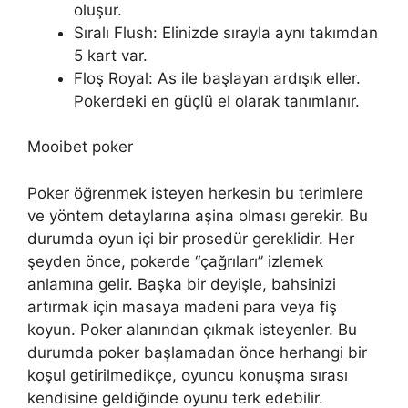
oluşur.
Sıralı Flush: Elinizde sırayla aynı takımdan
5 kart var.
Floş Royal: As ile başlayan ardışık eller.
Pokerdeki en güçlü el olarak tanımlanır.
Mooibet poker
Poker öğrenmek isteyen herkesin bu terimlere
ve yöntem detaylarına aşina olması gerekir. Bu
durumda oyun içi bir prosedür gereklidir. Her
şeyden önce, pokerde “çağrıları” izlemek
anlamına gelir. Başka bir deyişle, bahsinizi
artırmak için masaya madeni para veya fiş
koyun. Poker alanından çıkmak isteyenler. Bu
durumda poker başlamadan önce herhangi bir
koşul getirilmedikçe, oyuncu konuşma sırası
kendisine geldiğinde oyunu terk edebilir.