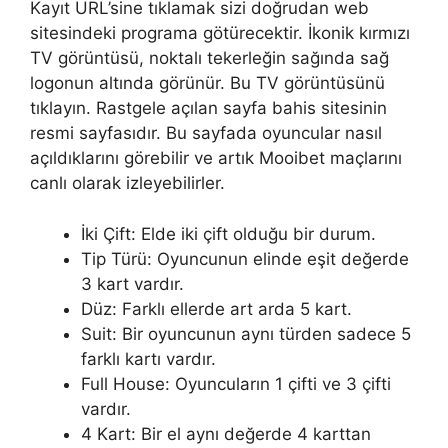
Kayıt URL’sine tıklamak sizi doğrudan web
sitesindeki programa götürecektir. İkonik kırmızı
TV görüntüsü, noktalı tekerleğin sağında sağ
logonun altında görünür. Bu TV görüntüsünü
tıklayın. Rastgele açılan sayfa bahis sitesinin
resmi sayfasıdır. Bu sayfada oyuncular nasıl
açıldıklarını görebilir ve artık Mooibet maçlarını
canlı olarak izleyebilirler.
İki Çift: Elde iki çift olduğu bir durum.
Tip Türü: Oyuncunun elinde eşit değerde
3 kart vardır.
Düz: Farklı ellerde art arda 5 kart.
Suit: Bir oyuncunun aynı türden sadece 5
farklı kartı vardır.
Full House: Oyuncuların 1 çifti ve 3 çifti
vardır.
4 Kart: Bir el aynı değerde 4 karttan