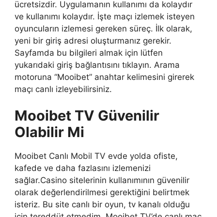
ücretsizdir. Uygulamanın kullanımı da kolaydır
ve kullanımı kolaydır. İşte maçı izlemek isteyen
oyuncuların izlemesi gereken süreç. İlk olarak,
yeni bir giriş adresi oluşturmanız gerekir.
Sayfamda bu bilgileri almak için lütfen
yukarıdaki giriş bağlantısını tıklayın. Arama
motoruna “Mooibet” anahtar kelimesini girerek
maçı canlı izleyebilirsiniz.
Mooibet TV Güvenilir
Olabilir Mi
Mooibet Canlı Mobil TV evde yolda ofiste,
kafede ve daha fazlasını izlemenizi
sağlar.Casino sitelerinin kullanımının güvenilir
olarak değerlendirilmesi gerektiğini belirtmek
isteriz. Bu site canlı bir oyun, tv kanalı olduğu
için tereddüt etmedim. Mooibet TV’de canlı maç