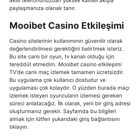
akıllı telefonunuzdan yüksek kaliteli akışla
paylaşmanıza olanak tanır.
Mooibet Casino Etkileşimi
Casino sitelerinin kullanımının güvenilir olarak
değerlendirilmesi gerektiğini belirtmek isteriz.
Bu site canlı bir oyun, tv kanalı olduğu için
tereddüt etmedim.
Mooibet casino etkileşimi
TV’de canlı maç izlemek tamamen ücretsizdir.
Bu uygulama çok kullanıcı dostudur ve
uygulaması çok kolaydır. O yüzden burada maçı
izlemek isteyen oyuncuların izlemesi gereken
süreci anlatacağız. İlk olarak, yeni bir giriş adresi
oluşturmanız gerekir. Sayfamda bu bilgileri
almak için lütfen yukarıdaki giriş bağlantısını
tıklayın.