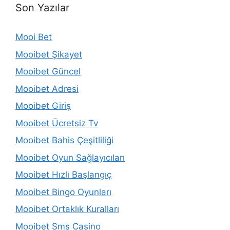
Son Yazılar
Mooi Bet
Mooibet Şikayet
Mooibet Güncel
Mooibet Adresi
Mooibet Giriş
Mooibet Ücretsiz Tv
Mooibet Bahis Çeşitliliği
Mooibet Oyun Sağlayıcıları
Mooibet Hızlı Başlangıç
Mooibet Bingo Oyunları
Mooibet Ortaklık Kuralları
Mooibet Sms Casino