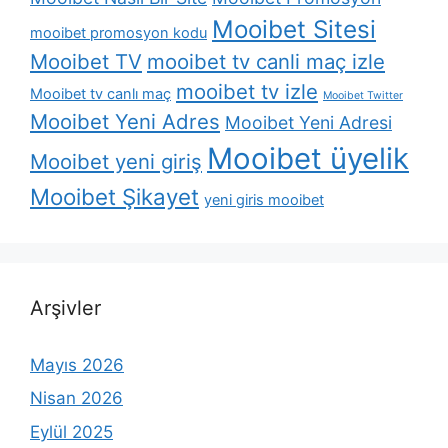
Mooibet Sitesi
mooibet promosyon kodu
Mooibet TV
mooibet tv canli maç izle
mooibet tv izle
Mooibet tv canlı maç
Mooibet Twitter
Mooibet Yeni Adres
Mooibet Yeni Adresi
Mooibet üyelik
Mooibet yeni giriş
Mooibet Şikayet
yeni giris mooibet
Arşivler
Mayıs 2026
Nisan 2026
Eylül 2025