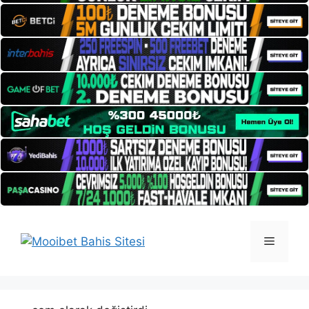
İçeriğe
atla
Menü