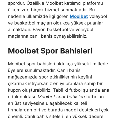
spordur. Özellikle Mooibet katılımcı platformu
ülkemizde birçok hizmet sunmaktadır. Bu
nedenle ülkemizde ilgi gören
Mooibet
voleybol
ve basketbol maçları oldukça yüksek puanlar
almaktadır. Favori basketbol ve voleybol
maçlarına canlı bahis oynayabilirsiniz.
Mooibet Spor Bahisleri
Mooibet spor bahisleri oldukça yüksek limitlerle
üyelere sunulmaktadır. Canlı bahis
mağazamızda spor etkinliklerinin keyfini
çıkarmak istiyorsanız en iyi oranlara sahip bir
kupon oluşturabiliriz. Tabii ki futbol şu anda ana
odak noktası.
Mooibet spor bahisleri
futbolun
en üst seviyesine ulaşabilecek kaliteli
firmalardan biri ve burada maddi destekleri çok
önemli. Canlı bahis siteleri, en yüksek değere