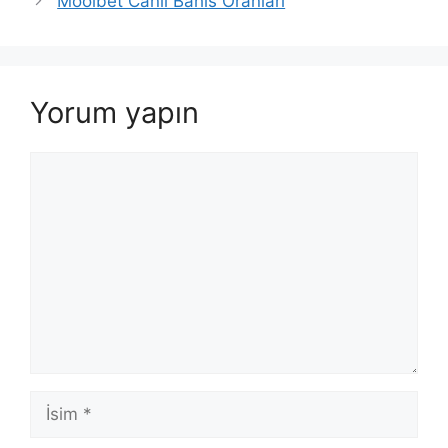
Mooibet Canlı Bahis Oranları
Yorum yapın
Yorum
İsim