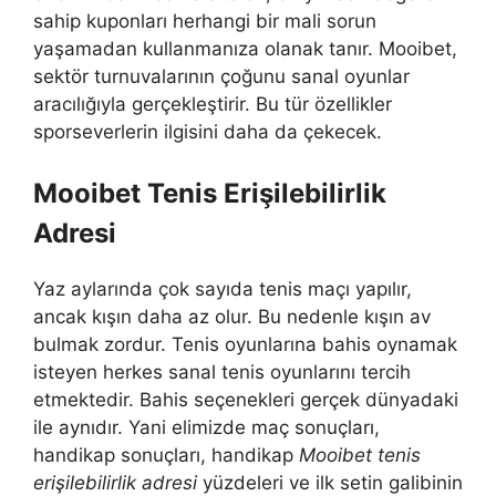
sahip kuponları herhangi bir mali sorun
yaşamadan kullanmanıza olanak tanır. Mooibet,
sektör turnuvalarının çoğunu sanal oyunlar
aracılığıyla gerçekleştirir. Bu tür özellikler
sporseverlerin ilgisini daha da çekecek.
Mooibet Tenis Erişilebilirlik
Adresi
Yaz aylarında çok sayıda tenis maçı yapılır,
ancak kışın daha az olur. Bu nedenle kışın av
bulmak zordur. Tenis oyunlarına bahis oynamak
isteyen herkes sanal tenis oyunlarını tercih
etmektedir. Bahis seçenekleri gerçek dünyadaki
ile aynıdır. Yani elimizde maç sonuçları,
handikap sonuçları, handikap
Mooibet tenis
erişilebilirlik adresi
yüzdeleri ve ilk setin galibinin