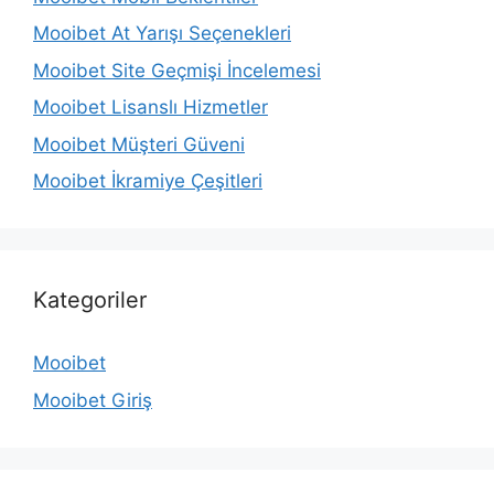
Mooibet At Yarışı Seçenekleri
Mooibet Site Geçmişi İncelemesi
Mooibet Lisanslı Hizmetler
Mooibet Müşteri Güveni
Mooibet İkramiye Çeşitleri
Kategoriler
Mooibet
Mooibet Giriş