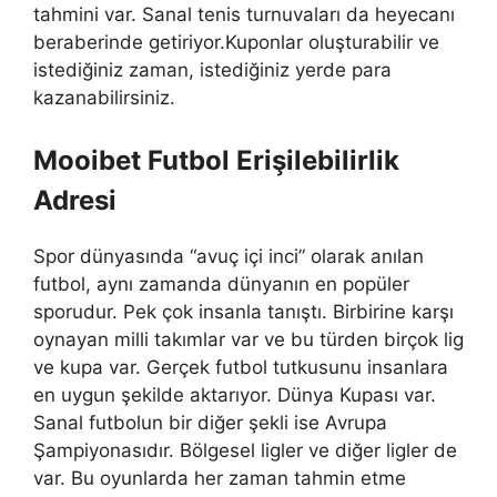
tahmini var. Sanal tenis turnuvaları da heyecanı
beraberinde getiriyor.Kuponlar oluşturabilir ve
istediğiniz zaman, istediğiniz yerde para
kazanabilirsiniz.
Mooibet Futbol Erişilebilirlik
Adresi
Spor dünyasında “avuç içi inci” olarak anılan
futbol, ​​aynı zamanda dünyanın en popüler
sporudur. Pek çok insanla tanıştı. Birbirine karşı
oynayan milli takımlar var ve bu türden birçok lig
ve kupa var. Gerçek futbol tutkusunu insanlara
en uygun şekilde aktarıyor. Dünya Kupası var.
Sanal futbolun bir diğer şekli ise Avrupa
Şampiyonasıdır. Bölgesel ligler ve diğer ligler de
var. Bu oyunlarda her zaman tahmin etme