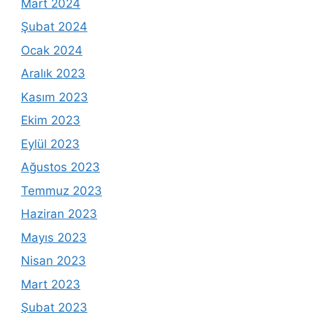
Mart 2024
Şubat 2024
Ocak 2024
Aralık 2023
Kasım 2023
Ekim 2023
Eylül 2023
Ağustos 2023
Temmuz 2023
Haziran 2023
Mayıs 2023
Nisan 2023
Mart 2023
Şubat 2023