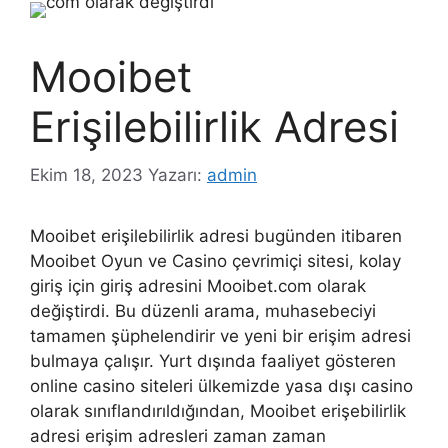
Mooibet
Erişilebilirlik Adresi
Ekim 18, 2023
Yazarı:
admin
Mooibet erişilebilirlik adresi bugünden itibaren
Mooibet Oyun ve Casino çevrimiçi sitesi, kolay
giriş için giriş adresini Mooibet.com olarak
değiştirdi. Bu düzenli arama, muhasebeciyi
tamamen şüphelendirir ve yeni bir erişim adresi
bulmaya çalışır. Yurt dışında faaliyet gösteren
online casino siteleri ülkemizde yasa dışı casino
olarak sınıflandırıldığından, Mooibet erişebilirlik
adresi erişim adresleri zaman zaman