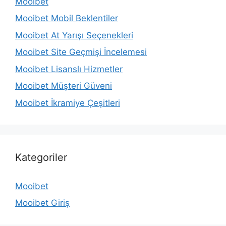
Mooibet
Mooibet Mobil Beklentiler
Mooibet At Yarışı Seçenekleri
Mooibet Site Geçmişi İncelemesi
Mooibet Lisanslı Hizmetler
Mooibet Müşteri Güveni
Mooibet İkramiye Çeşitleri
Kategoriler
Mooibet
Mooibet Giriş