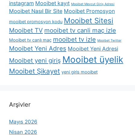
instagram
Mooibet kayıt
Mooibet Mevcut Giriş Adresi
Mooibet Nasıl Bir Site
Mooibet Promosyon
Mooibet Sitesi
mooibet promosyon kodu
Mooibet TV
mooibet tv canli maç izle
mooibet tv izle
Mooibet tv canlı maç
Mooibet Twitter
Mooibet Yeni Adres
Mooibet Yeni Adresi
Mooibet üyelik
Mooibet yeni giriş
Mooibet Şikayet
yeni giris mooibet
Arşivler
Mayıs 2026
Nisan 2026