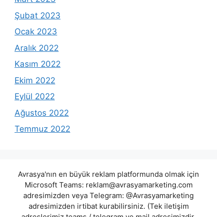
Şubat 2023
Ocak 2023
Aralık 2022
Kasım 2022
Ekim 2022
Eylül 2022
Ağustos 2022
Temmuz 2022
Avrasya'nın en büyük reklam platformunda olmak için
Microsoft Teams:
reklam@avrasyamarketing.com
adresimizden veya Telegram: @Avrasyamarketing
adresimizden irtibat kurabilirsiniz. (Tek iletişim
adreslerimiz teams / telegram ve mail adresimizdir.