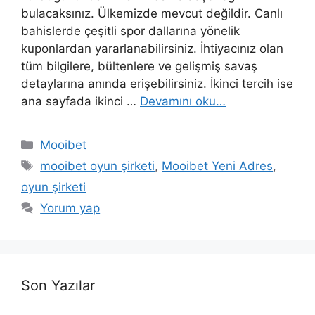
bulacaksınız. Ülkemizde mevcut değildir. Canlı
bahislerde çeşitli spor dallarına yönelik
kuponlardan yararlanabilirsiniz. İhtiyacınız olan
tüm bilgilere, bültenlere ve gelişmiş savaş
detaylarına anında erişebilirsiniz. İkinci tercih ise
ana sayfada ikinci …
Devamını oku…
Kategoriler
Mooibet
Etiketler
mooibet oyun şirketi
,
Mooibet Yeni Adres
,
oyun şirketi
Yorum yap
Son Yazılar