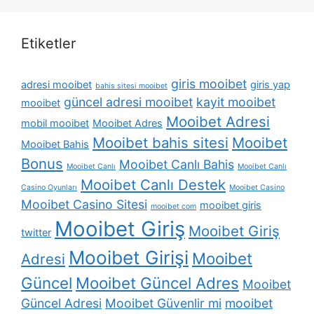
Etiketler
giris mooibet
adresi mooibet
giris yap
bahis sitesi mooibet
güncel adresi mooibet
kayit mooibet
mooibet
Mooibet Adresi
mobil mooibet
Mooibet Adres
Mooibet bahis sitesi
Mooibet
Mooibet Bahis
Bonus
Mooibet Canlı Bahis
Mooibet Canlı
Mooibet Canlı
Mooibet Canlı Destek
Casino Oyunları
Mooibet Casino
Mooibet Casino Sitesi
mooibet giris
mooibet com
Mooibet Giriş
Mooibet Giriş
twitter
Mooibet Girişi
Mooibet
Adresi
Güncel
Mooibet Güncel Adres
Mooibet
Güncel Adresi
Mooibet Güvenlir mi
mooibet