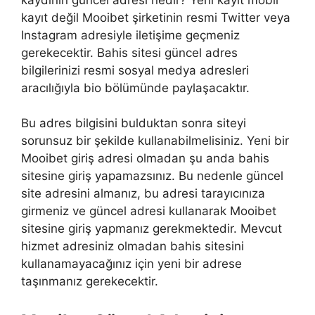
kayıt değil Mooibet şirketinin resmi Twitter veya
Instagram adresiyle iletişime geçmeniz
gerekecektir. Bahis sitesi güncel adres
bilgilerinizi resmi sosyal medya adresleri
aracılığıyla bio bölümünde paylaşacaktır.
Bu adres bilgisini bulduktan sonra siteyi
sorunsuz bir şekilde kullanabilmelisiniz. Yeni bir
Mooibet giriş adresi olmadan şu anda bahis
sitesine giriş yapamazsınız. Bu nedenle güncel
site adresini almanız, bu adresi tarayıcınıza
girmeniz ve güncel adresi kullanarak Mooibet
sitesine giriş yapmanız gerekmektedir. Mevcut
hizmet adresiniz olmadan bahis sitesini
kullanamayacağınız için yeni bir adrese
taşınmanız gerekecektir.