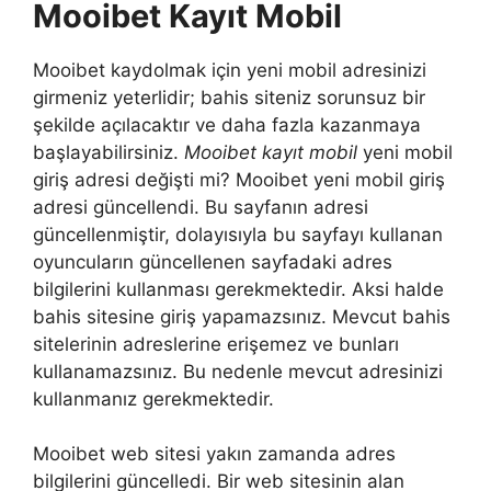
Mooibet Kayıt Mobil
Mooibet kaydolmak için yeni mobil adresinizi
girmeniz yeterlidir; bahis siteniz sorunsuz bir
şekilde açılacaktır ve daha fazla kazanmaya
başlayabilirsiniz.
Mooibet kayıt mobil
yeni mobil
giriş adresi değişti mi? Mooibet yeni mobil giriş
adresi güncellendi. Bu sayfanın adresi
güncellenmiştir, dolayısıyla bu sayfayı kullanan
oyuncuların güncellenen sayfadaki adres
bilgilerini kullanması gerekmektedir. Aksi halde
bahis sitesine giriş yapamazsınız. Mevcut bahis
sitelerinin adreslerine erişemez ve bunları
kullanamazsınız. Bu nedenle mevcut adresinizi
kullanmanız gerekmektedir.
Mooibet web sitesi yakın zamanda adres
bilgilerini güncelledi. Bir web sitesinin alan