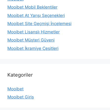
Mooibet Mobil Beklentiler
Mooibet At Yarışı Seçenekleri
Mooibet Site Geçmişi İncelemesi
Mooibet Lisanslı Hizmetler
Mooibet Müşteri Güveni
Mooibet İkramiye Çeşitleri
Kategoriler
Mooibet
Mooibet Giriş