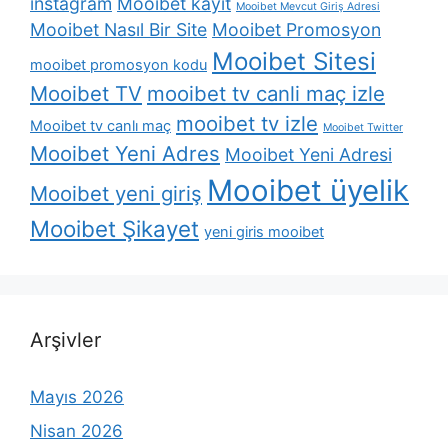
instagram
Mooibet kayıt
Mooibet Mevcut Giriş Adresi
Mooibet Nasıl Bir Site
Mooibet Promosyon
Mooibet Sitesi
mooibet promosyon kodu
Mooibet TV
mooibet tv canli maç izle
mooibet tv izle
Mooibet tv canlı maç
Mooibet Twitter
Mooibet Yeni Adres
Mooibet Yeni Adresi
Mooibet üyelik
Mooibet yeni giriş
Mooibet Şikayet
yeni giris mooibet
Arşivler
Mayıs 2026
Nisan 2026