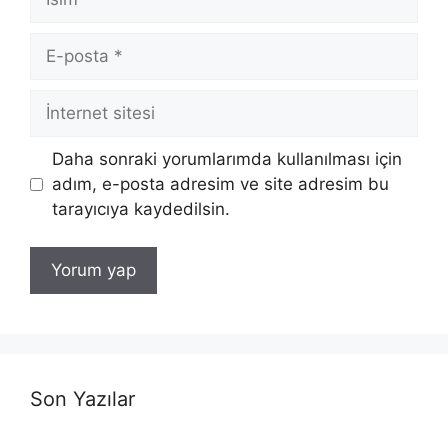
E-
posta
İnternet
sitesi
Daha sonraki yorumlarımda kullanılması için
adım, e-posta adresim ve site adresim bu
tarayıcıya kaydedilsin.
Son Yazılar