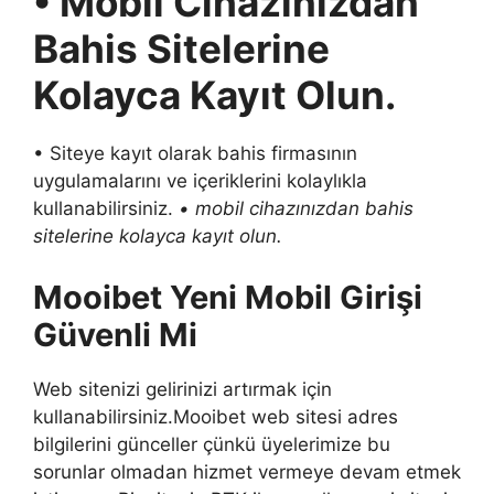
• Mobil Cihazınızdan
Bahis Sitelerine
Kolayca Kayıt Olun.
• Siteye kayıt olarak bahis firmasının
uygulamalarını ve içeriklerini kolaylıkla
kullanabilirsiniz.
• mobil cihazınızdan bahis
sitelerine kolayca kayıt olun.
Mooibet Yeni Mobil Girişi
Güvenli Mi
Web sitenizi gelirinizi artırmak için
kullanabilirsiniz.Mooibet web sitesi adres
bilgilerini günceller çünkü üyelerimize bu
sorunlar olmadan hizmet vermeye devam etmek