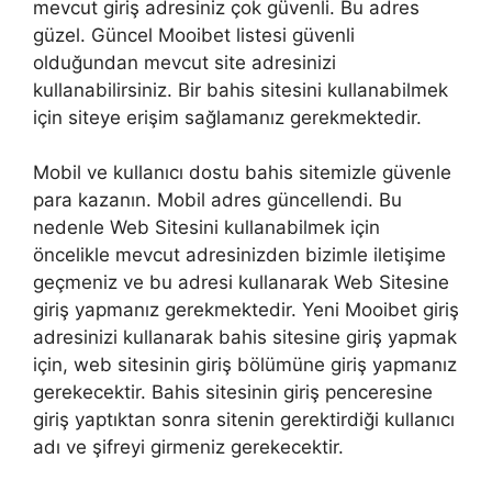
mevcut giriş adresiniz çok güvenli. Bu adres
güzel. Güncel Mooibet listesi güvenli
olduğundan mevcut site adresinizi
kullanabilirsiniz. Bir bahis sitesini kullanabilmek
için siteye erişim sağlamanız gerekmektedir.
Mobil ve kullanıcı dostu bahis sitemizle güvenle
para kazanın. Mobil adres güncellendi. Bu
nedenle Web Sitesini kullanabilmek için
öncelikle mevcut adresinizden bizimle iletişime
geçmeniz ve bu adresi kullanarak Web Sitesine
giriş yapmanız gerekmektedir. Yeni Mooibet giriş
adresinizi kullanarak bahis sitesine giriş yapmak
için, web sitesinin giriş bölümüne giriş yapmanız
gerekecektir. Bahis sitesinin giriş penceresine
giriş yaptıktan sonra sitenin gerektirdiği kullanıcı
adı ve şifreyi girmeniz gerekecektir.