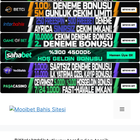
İçeriğe
atla
Menü